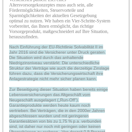
Altersvorsorgekonzeptes muss auch sein, alle
Fördermöglichkeiten, Steuervorteile und
Sparmöglichkeiten der aktuellen Gesetzgebung
optimal zu nutzen. Wir haben ein Vier-Schritte-System
vorbereitet, das Ihnen ermöglicht, das richtige
Vorsorgeprodukt, maßgeschneidert auf Ihre Situation,
herauszufinden
.
Nach Einführung der EU-Richtlinie Solvabilität II im
Jahr 2016 sind die Versicherer unter Druck geraten.
Die Situation wird durch das anhaltende
Niedrigzinsniveau verstärkt. Die unterschiedliche
Struktur der Verträge wie auch die derzeitige Zinslage
führen dazu, dass die Versicherungswirtschaft ihre
Anlagestrategie nicht mehr sicher planen kann.
Zur Beseitigung dieser Situation haben bereits einige
Lebensversicherungen das Altgeschäft vom
Neugeschäft ausgelagert („Run-Off“).
Garantieprodukte werden heute kaum noch
vertrieben. Bei Verträgen, die in den 2000er Jahren
abgeschlossen wurden und mit geringeren
Garantiesätzen von bis zu 1,75 % p.a. verbunden
sind, ist daher nur noch mit geringen oder keinen
Überschüssen zu rechnen. Von derzeit 0,9 Prozent