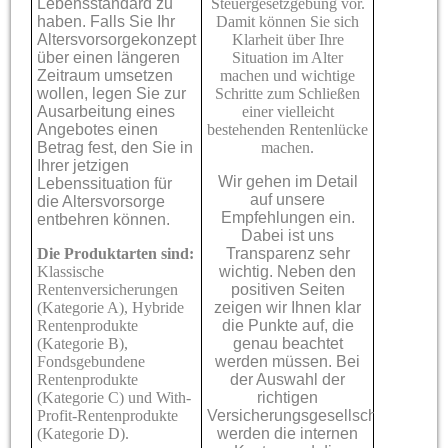
Lebensstandard zu
Steuergesetzgebung vor.
haben. Falls Sie Ihr
Damit können Sie sich
Altersvorsorgekonzept
Klarheit über Ihre
über einen längeren
Situation im Alter
Zeitraum umsetzen
machen und wichtige
wollen, legen Sie zur
Schritte zum Schließen
Ausarbeitung eines
einer vielleicht
Angebotes einen
bestehenden Rentenlücke
Betrag fest, den Sie in
machen.
Ihrer jetzigen
Wir gehen im Detail
Lebenssituation für
auf unsere
die Altersvorsorge
Empfehlungen ein.
entbehren können.
Dabei ist uns
Die Produktarten sind:
Transparenz sehr
Klassische
wichtig. Neben den
Rentenversicherungen
positiven Seiten
(Kategorie A), Hybride
zeigen wir Ihnen klar
Rentenprodukte
die Punkte auf, die
(Kategorie B),
genau beachtet
Fondsgebundene
werden müssen. Bei
Rentenprodukte
der Auswahl der
(Kategorie C) und With-
richtigen
Profit-Rentenprodukte
Versicherungsgesellschaft
(Kategorie D).
werden die internen