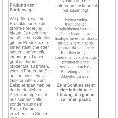
Kosten und die
Prüfung der
Unternehmenskennzahlen
Förderwege
berücksichtigt.
Wir prüfen, welche
Neben vielen
Produkte für Sie die
traditionellen
größte Förderung
Möglichkeiten werden in
bieten. Je nach Ihrer
Deutschland immer
persönlichen Situation
häufiger Investmentfonds
gibt es Produkte, die
für die Altersvorsorge
Ihnen staatliche oder
genutzt, da sie höhere
steuerliche Vorteile
Renditen bringen.
einbringen. Dabei
Fondrentenversicherungen
geht es darum
profitieren dabei
prozentual zu prüfen,
zusätzlich durch die
wieviel Förderung Sie
Befreiung von der
auf Ihr investiertes
Abgeltungssteuer.
Geld erhalten. Zum
Beispiel spart man bei
Zum Schluss steht
der betrieblichen
eine individuelle
Altersvorsorge nicht
Lösung, die genau
aus seinem Netto
zu Ihnen passt.
sondern aus dem
Brutto. Daraus
ergeben sich Steuer -